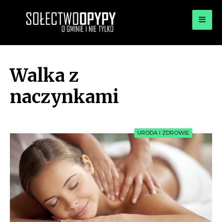
for:
OPYPY.PL
Bądź opypy
Walka z
naczynkami
URODA I ZDROWIE