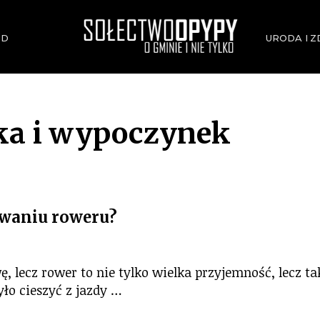
ÓD
URODA I 
OPYPY.PL
Bądź opypy
ka i wypoczynek
owaniu roweru?
ę, lecz rower to nie tylko wielka przyjemność, lecz ta
ło cieszyć z jazdy …