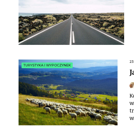
23
TURYSTYKA I WYPOCZYNEK
J
K
w
t
w