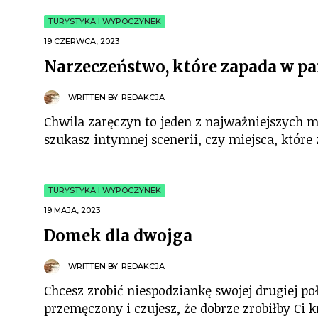
TURYSTYKA I WYPOCZYNEK
19 CZERWCA, 2023
Narzeczeństwo, które zapada w p
WRITTEN BY:
REDAKCJA
Chwila zaręczyn to jeden z najważniejszych m
szukasz intymnej scenerii, czy miejsca, które
TURYSTYKA I WYPOCZYNEK
19 MAJA, 2023
Domek dla dwojga
WRITTEN BY:
REDAKCJA
Chcesz zrobić niespodziankę swojej drugiej p
przemęczony i czujesz, że dobrze zrobiłby Ci 