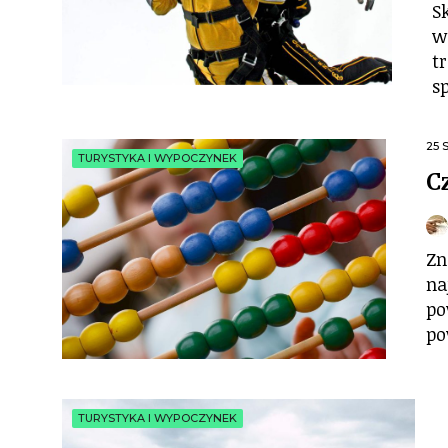
S
w
t
s
25 
TURYSTYKA I WYPOCZYNEK
C
Zn
na
po
po
TURYSTYKA I WYPOCZYNEK