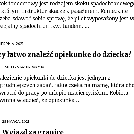
kok tandemowy jest rodzajem skoku spadochronoweg
 którym instruktor skacze z pasażerem. Koniecznie
rzeba zdawać sobie sprawę, że pilot wyposażony jest 
pecjalny spadochron tzw. tandem. …
SIERPNIA, 2021
zy łatwo znaleźć opiekunkę do dziecka?
WRITTEN BY:
REDAKCJA
alezienie opiekunki do dziecka jest jednym z
jtrudniejszych zadań, jakie czeka na mamę, która ch
wrócić do pracy po urlopie macierzyńskim. Kobieta
winna wiedzieć, że opiekunka …
29 MARCA, 2021
Wyjazd za granicę