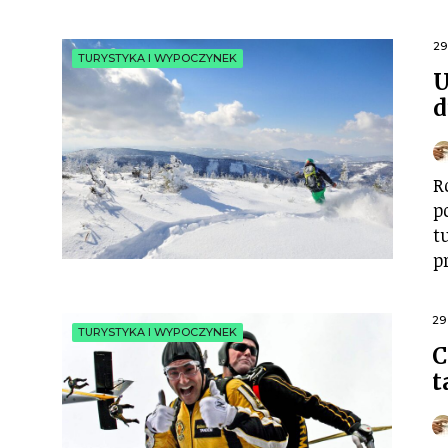
29
TURYSTYKA I WYPOCZYNEK
U
d
R
p
t
p
29
TURYSTYKA I WYPOCZYNEK
C
t