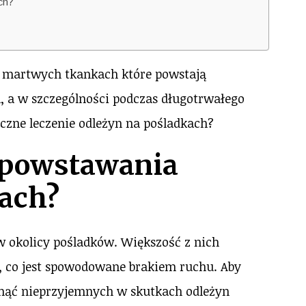
ch?
 o martwych tkankach które powstają
, a w szczególności podczas długotrwałego
yczne leczenie odleżyn na pośladkach?
y powstawania
kach?
w okolicy pośladków. Większość z nich
, co jest spowodowane brakiem ruchu. Aby
knąć nieprzyjemnych w skutkach odleżyn