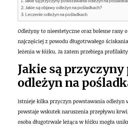
Jakie są przyczyny powstawania odleżyn na pośladka
Jakie są objawy odleżyn na pośladkach?
Leczenie odleżyn na pośladkach
Odleżyny to nieestetyczne oraz bolesne rany
najczęściej z powodu długotrwałego ściskania
leżenia w łóżku. Ja zatem przebiega profilakt
Jakie są przyczyn
odleżyn na poślad
Istnieje kilka przyczyn powstawania odleżyn 
powstaje wskutek naruszenia przepływu krwi
osoba długotrwale leżąca w łóżku mogła uni