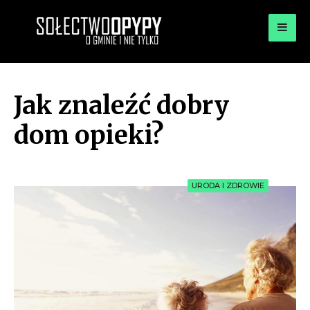
for:
OPYPY.PL
Bądź opypy
Jak znaleźć dobry
dom opieki?
URODA I ZDROWIE