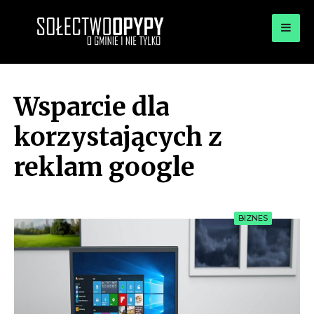
for:
OPYPY.PL
Bądź opypy
Wsparcie dla
korzystających z
reklam google
BIZNES