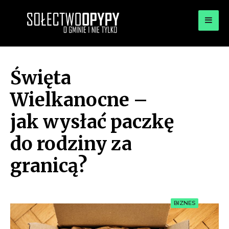
for:
OPYPY.PL
Bądź opypy
Święta
Wielkanocne –
jak wysłać paczkę
do rodziny za
granicą?
BIZNES