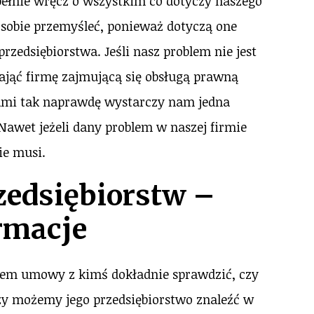
łnie wręcz o wszystkim co dotyczy naszego
y sobie przemyśleć, ponieważ dotyczą one
rzedsiębiorstwa. Jeśli nasz problem nie jest
ająć firmę zajmującą się obsługą prawną
asami tak naprawdę wystarczy nam jedna
awet jeżeli dany problem w naszej firmie
ie musi.
zedsiębiorstw –
rmacje
iem umowy z kimś dokładnie sprawdzić, czy
zy możemy jego przedsiębiorstwo znaleźć w