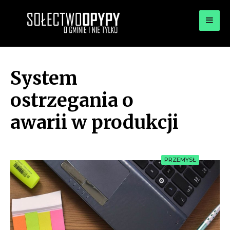
for:
OPYPY.PL
Bądź opypy
System
ostrzegania o
awarii w produkcji
PRZEMYSŁ