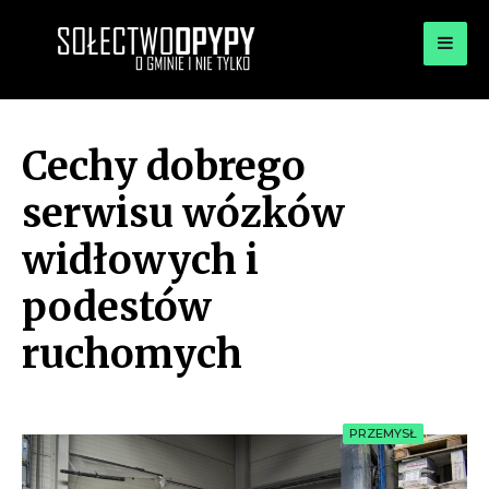
for:
OPYPY.PL
Bądź opypy
Cechy dobrego
serwisu wózków
widłowych i
podestów
ruchomych
PRZEMYSŁ