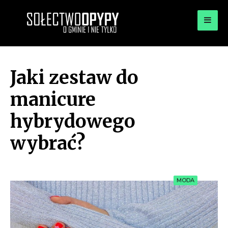
for:
OPYPY.PL
Bądź opypy
Jaki zestaw do
manicure
hybrydowego
wybrać?
MODA