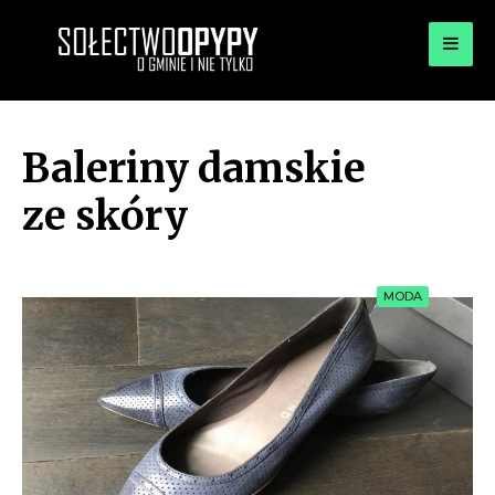
for:
OPYPY.PL
Bądź opypy
Baleriny damskie
ze skóry
MODA