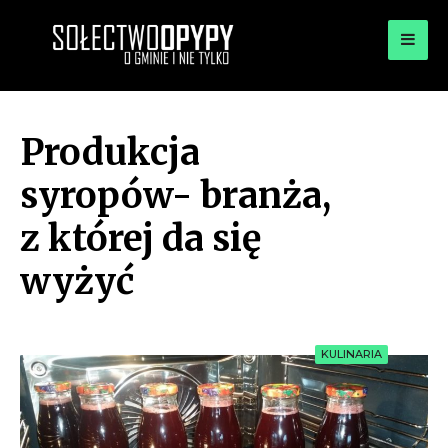
for:
OPYPY.PL
Bądź opypy
Produkcja
syropów- branża,
z której da się
wyżyć
KULINARIA