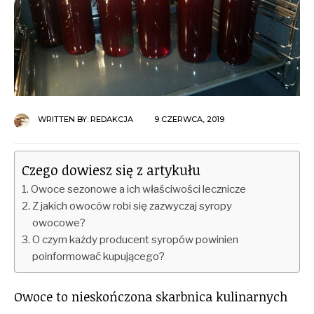
WRITTEN BY:
REDAKCJA
9 CZERWCA, 2019
Czego dowiesz się z artykułu
Owoce sezonowe a ich właściwości lecznicze
Z jakich owoców robi się zazwyczaj syropy
owocowe?
O czym każdy producent syropów powinien
poinformować kupującego?
Owoce to nieskończona skarbnica kulinarnych