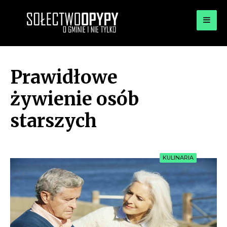
for:
OPYPY.PL
Bądź opypy
Prawidłowe
żywienie osób
starszych
KULINARIA