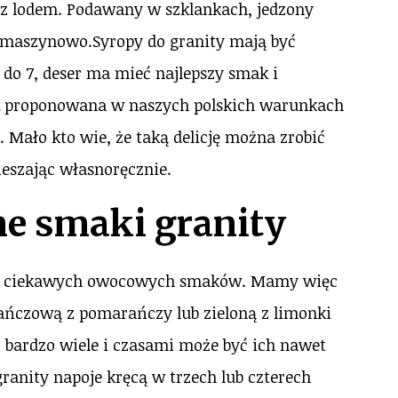
z lodem. Podawany w szklankach, jedzony
j maszynowo.Syropy do granity mają być
do 7, deser ma mieć najlepszy smak i
proponowana w naszych polskich warunkach
y. Mało kto wie, że taką delicję można zrobić
szając własnoręcznie.
ne smaki granity
ama ciekawych owocowych smaków. Mamy więc
ańczową z pomarańczy lub zieloną z limonki
t bardzo wiele i czasami może być ich nawet
anity napoje kręcą w trzech lub czterech