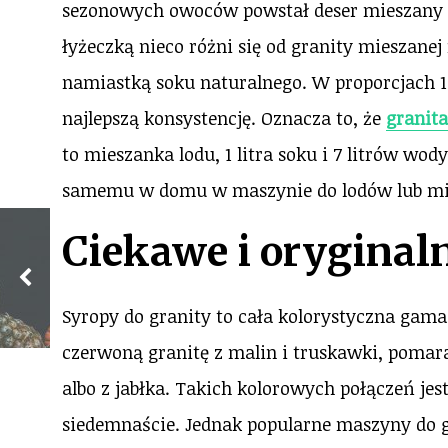
sezonowych owoców powstał deser mieszany 
łyżeczką nieco różni się od granity mieszane
namiastką soku naturalnego. W proporcjach 1 
najlepszą konsystencję. Oznacza to, że
granita
to mieszanka lodu, 1 litra soku i 7 litrów wod
samemu w domu w maszynie do lodów lub mie
Ciekawe i oryginal
Syropy do granity to cała kolorystyczna g
czerwoną granitę z malin i truskawki, pomar
albo z jabłka. Takich kolorowych połączeń jes
siedemnaście. Jednak popularne maszyny do gr