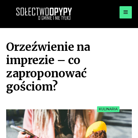
for:
OPYPY.PL
Bądź opypy
Orzeźwienie na
imprezie – co
zaproponować
gościom?
KULINARIA