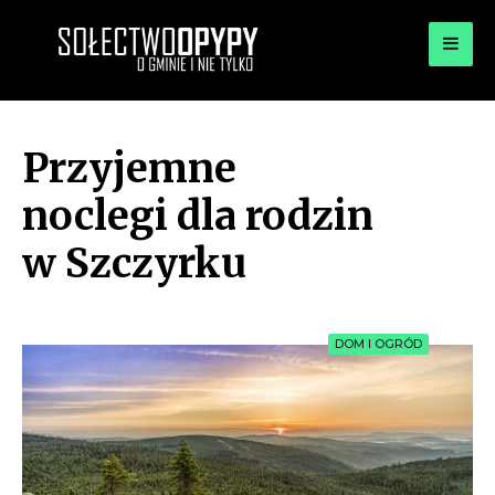
for:
OPYPY.PL
Bądź opypy
Przyjemne
noclegi dla rodzin
w Szczyrku
DOM I OGRÓD