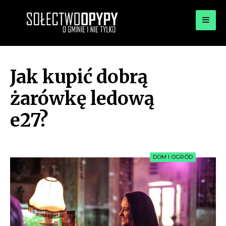
for:
OPYPY.PL
Bądź opypy
Jak kupić dobrą
żarówkę ledową
e27?
DOM I OGRÓD