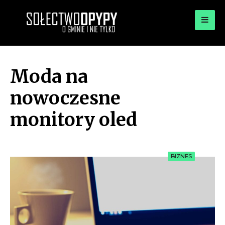
for:
OPYPY.PL
Bądź opypy
Moda na
nowoczesne
monitory oled
BIZNES