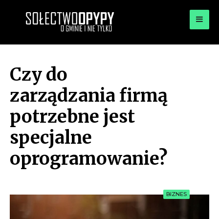
for:
OPYPY.PL
Bądź opypy
Czy do
zarządzania firmą
potrzebne jest
specjalne
oprogramowanie?
BIZNES