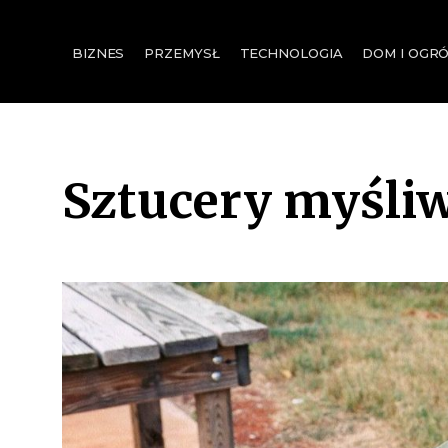
for:
BIZNES
PRZEMYSŁ
TECHNOLOGIA
DOM I OGR
Sztucery myśli