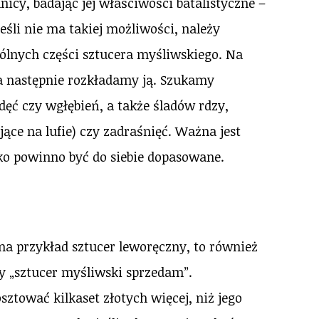
cy, badając jej właściwości batalistyczne –
eśli nie ma takiej możliwości, należy
ólnych części sztucera myśliwskiego. Na
a następnie rozkładamy ją. Szukamy
ęć czy wgłębień, a także śladów rdzy,
ące na lufie) czy zadraśnięć. Ważna jest
ko powinno być do siebie dopasowane.
 na przykład sztucer leworęczny, to również
y „sztucer myśliwski sprzedam”.
sztować kilkaset złotych więcej, niż jego