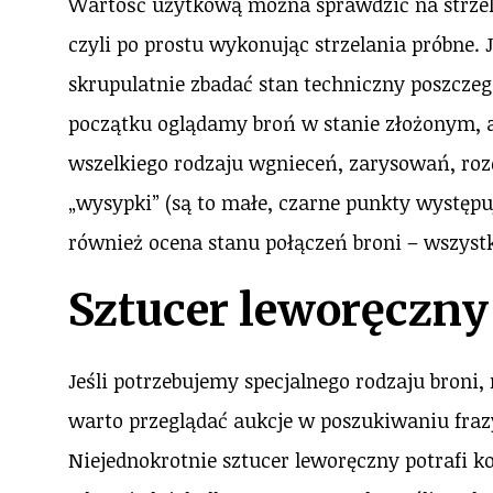
Wartość użytkową można sprawdzić na strzelni
czyli po prostu wykonując strzelania próbne. J
skrupulatnie zbadać stan techniczny poszczeg
początku oglądamy broń w stanie złożonym, 
wszelkiego rodzaju wgnieceń, zarysowań, rozd
„wysypki” (są to małe, czarne punkty występuj
również ocena stanu połączeń broni – wszyst
Sztucer leworęczny
Jeśli potrzebujemy specjalnego rodzaju broni,
warto przeglądać aukcje w poszukiwaniu fraz
Niejednokrotnie sztucer leworęczny potrafi ko