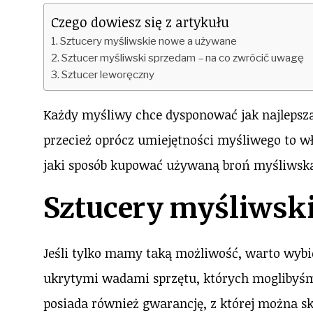
Czego dowiesz się z artykułu
Sztucery myśliwskie nowe a używane
Sztucer myśliwski sprzedam – na co zwrócić uwagę
Sztucer leworęczny
Każdy myśliwy chce dysponować jak najlepszą
przecież oprócz umiejętności myśliwego to wł
jaki sposób kupować używaną broń myśliwsk
Sztucery myśliwsk
Jeśli tylko mamy taką możliwość, warto wyb
ukrytymi wadami sprzętu, których moglibyś
posiada również gwarancję, z której można s