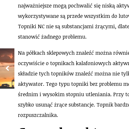
najważniejsze mogą pochwalić się niską akty
wykorzystywane są przede wszystkim do lutow
Topniki NC nie są substancjami żrącymi, dlat
stanowić żadnego problemu.
Na półkach sklepowych znaleźć można równie
oczywiście o topnikach kalafoniowych aktywn
składzie tych topników znaleźć można nie tylk
aktywator. Tego typu topniki bez problemu 
średnim i wysokim stopniu utleniania. Przy t
szybko usunąć żrące substancje. Topnik bar
rozpuszczalnika.