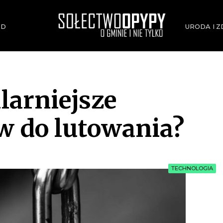
ÓD
URODA I 
OPYPY.PL
Bądź opypy
larniejsze
w do lutowania?
TECHNOLOGIA