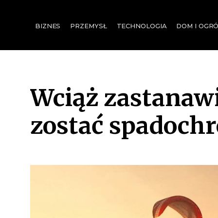
for:
BIZNES
PRZEMYSŁ
TECHNOLOGIA
DOM I OGR
Wciąż zastanawia
zostać spadoch