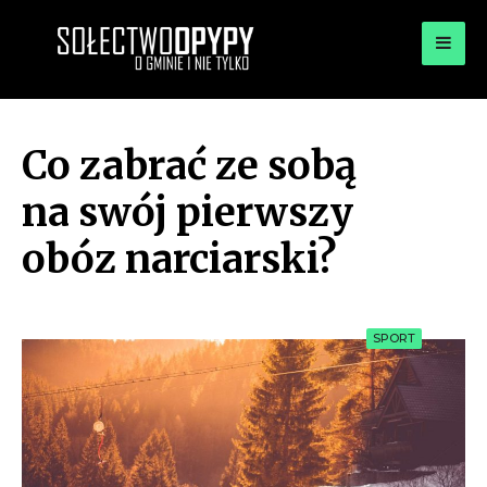
for:
OPYPY.PL
Bądź opypy
Co zabrać ze sobą
na swój pierwszy
obóz narciarski?
SPORT