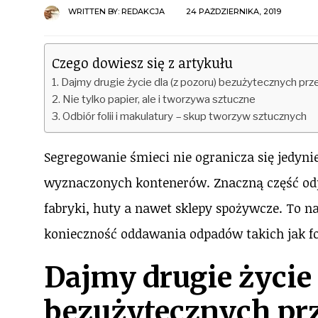
WRITTEN BY:
REDAKCJA
24 PAŹDZIERNIKA, 2019
Czego dowiesz się z artykułu
Dajmy drugie życie dla (z pozoru) bezużytecznych p
Nie tylko papier, ale i tworzywa sztuczne
Odbiór folii i makulatury – skup tworzyw sztucznych
Segregowanie śmieci nie ogranicza się jedyn
wyznaczonych kontenerów. Znaczną część odp
fabryki, huty a nawet sklepy spożywcze. To n
konieczność oddawania odpadów takich jak fo
Dajmy drugie życie 
bezużytecznych pr