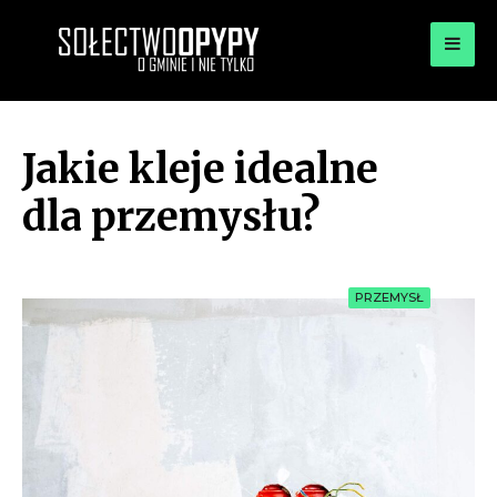
for:
OPYPY.PL
Bądź opypy
Jakie kleje idealne
dla przemysłu?
PRZEMYSŁ