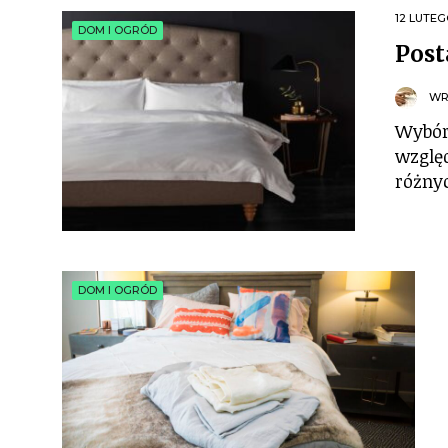
12 LUTEG
DOM I OGRÓD
Post
WR
Wybór 
wzglę
różny
DOM I OGRÓD