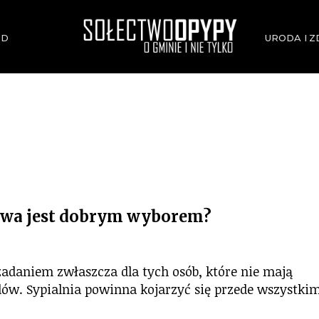
ÓD
URODA I 
OPYPY.PL
Bądź opypy
owa jest dobrym wyborem?
zadaniem zwłaszcza dla tych osób, które nie mają
dów. Sypialnia powinna kojarzyć się przede wszystki