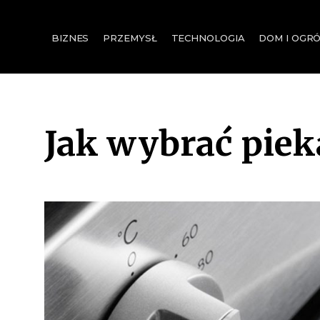
for:
BIZNES
PRZEMYSŁ
TECHNOLOGIA
DOM I OGR
Jak wybrać piek