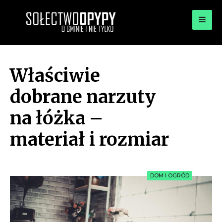
for:
OPYPY.PL
Bądź opypy
Właściwie
dobrane narzuty
na łóżka –
materiał i rozmiar
DOM I OGRÓD