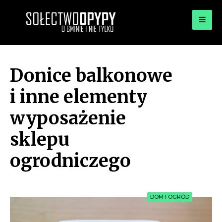
for:
OPYPY.PL
Bądź opypy
Donice balkonowe
i inne elementy
wyposażenie
sklepu
ogrodniczego
DOM I OGRÓD