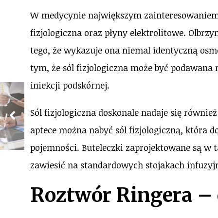
W medycynie największym zainteresowaniem c
fizjologiczna oraz płyny elektrolitowe. Olbrz
tego, że wykazuje ona niemal identyczną os
tym, że sól fizjologiczna może być podawana n
iniekcji podskórnej.
Sól fizjologiczna doskonale nadaje się równie
aptece można nabyć sól fizjologiczną, która do
pojemności. Buteleczki zaprojektowane są w t
zawiesić na standardowych stojakach infuzyj
Roztwór Ringera – 