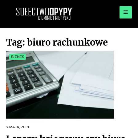
for:
OPYPY.PL
Bądź opypy
Tag:
biuro rachunkowe
BIZNES
7 MAJA, 2018