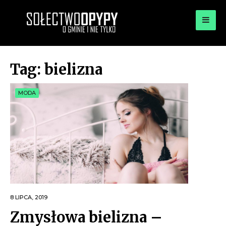
for:
OPYPY.PL
Bądź opypy
Tag:
bielizna
MODA
8 LIPCA, 2019
Zmysłowa bielizna –