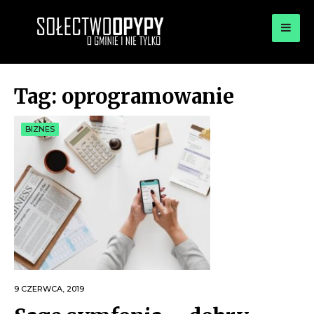
for:
OPYPY.PL
Bądź opypy
Tag:
oprogramowanie
BIZNES
9 CZERWCA, 2019