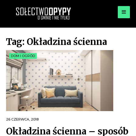
for:
OPYPY.PL
Bądź opypy
Tag:
Okładzina ścienna
DOM I OGRÓD
26 CZERWCA, 2018
Okładzina ścienna – sposób