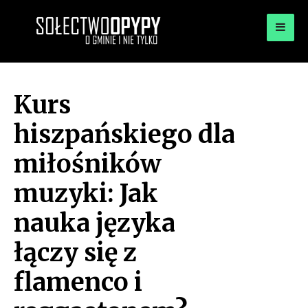
for:
OPYPY.PL
Bądź opypy
Kurs
hiszpańskiego dla
miłośników
muzyki: Jak
nauka języka
łączy się z
flamenco i