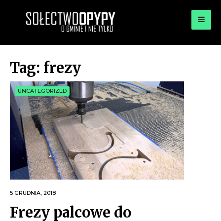
for:
OPYPY.PL
Bądź opypy
Tag:
frezy
UNCATEGORIZED
5 GRUDNIA, 2018
Frezy palcowe do