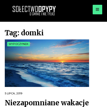
for:
OPYPY.PL
Bądź opypy
Tag:
domki
WYPOCZYNEK
5 LIPCA, 2019
Niezapomniane wakacje